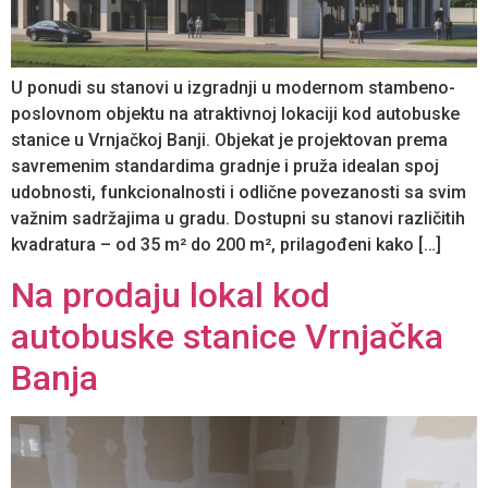
U ponudi su stanovi u izgradnji u modernom stambeno-
poslovnom objektu na atraktivnoj lokaciji kod autobuske
stanice u Vrnjačkoj Banji. Objekat je projektovan prema
savremenim standardima gradnje i pruža idealan spoj
udobnosti, funkcionalnosti i odlične povezanosti sa svim
važnim sadržajima u gradu. Dostupni su stanovi različitih
kvadratura – od 35 m² do 200 m², prilagođeni kako […]
Na prodaju lokal kod
autobuske stanice Vrnjačka
Banja