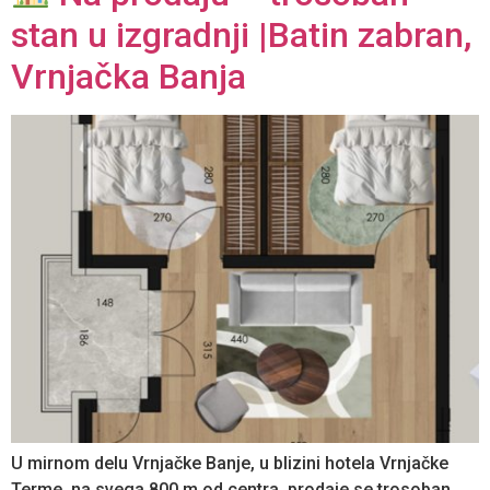
stan u izgradnji |Batin zabran,
Vrnjačka Banja
U mirnom delu Vrnjačke Banje, u blizini hotela Vrnjačke
Terme, na svega 800 m od centra, prodaje se trosoban