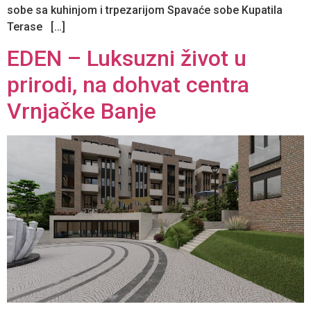
sobe sa kuhinjom i trpezarijom Spavaće sobe Kupatila
Terase […]
EDEN – Luksuzni život u
prirodi, na dohvat centra
Vrnjačke Banje