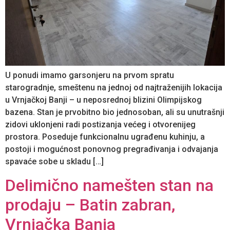
U ponudi imamo garsonjeru na prvom spratu
starogradnje, smeštenu na jednoj od najtraženijih lokacija
u Vrnjačkoj Banji – u neposrednoj blizini Olimpijskog
bazena. Stan je prvobitno bio jednosoban, ali su unutrašnji
zidovi uklonjeni radi postizanja većeg i otvorenijeg
prostora. Poseduje funkcionalnu ugrađenu kuhinju, a
postoji i mogućnost ponovnog pregrađivanja i odvajanja
spavaće sobe u skladu […]
Delimično namešten stan na
prodaju – Batin zabran,
Vrnjačka Banja