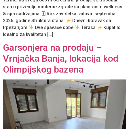
stan u prizemlju moderne zgrade sa planiranim wellness
& spa sadržajima. 🗓 Rok završetka radova: septembar
2026. godine Struktura stana:
Dnevni boravak sa
trpezarijom
Dve spavaće sobe
Terasa
Kupatilo
Idealno za kvalitetan […]
Garsonjera na prodaju –
Vrnjačka Banja, lokacija kod
Olimpijskog bazena