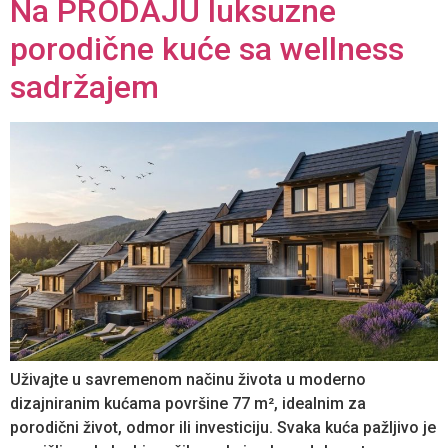
Na PRODAJU luksuzne
porodične kuće sa wellness
sadržajem
Uživajte u savremenom načinu života u moderno
dizajniranim kućama površine 77 m², idealnim za
porodični život, odmor ili investiciju. Svaka kuća pažljivo je