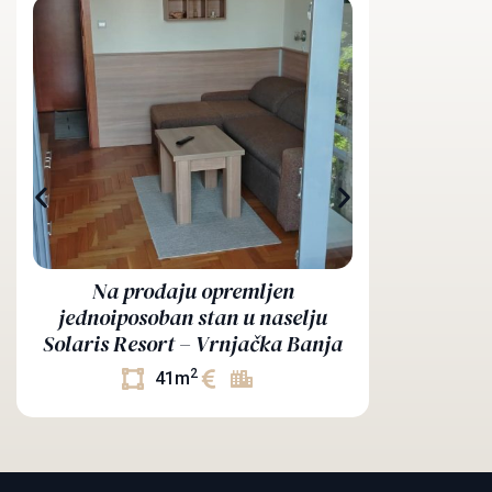
Na prodaju
Na prodaju opremljen
Vrnjačk
jednoiposoban stan u naselju
mestom– 15
Solaris Resort – Vrnjačka Banja
2
41m
3