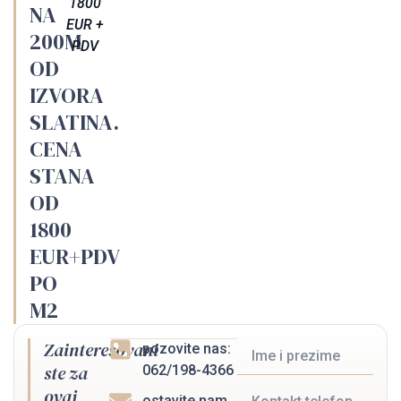
1800
NA
EUR +
200M
PDV
OD
IZVORA
SLATINA.
CENA
STANA
OD
1800
EUR+PDV
PO
M2
Zainteresovani
pozovite nas:
ste za
062/198-4366
ovaj
ostavite nam