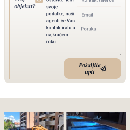
objekat?
svoje
podatke, naši
agenti će Vas
kontaktiratu u
najkraćem
roku
Pošaljite
upit