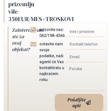
prizemlju
vile-
350EUR/MES+TROSKOVI
Zainteresovani
pozovite nas:
ste za
062/198-4366
ovaj
ostavite nam
objekat?
svoje
podatke, naši
agenti će Vas
kontaktiratu u
najkraćem
roku
Pošaljite
upit