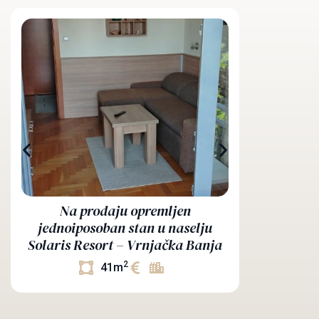
Na prodaju
Na prodaju opremljen
Vrnjačk
jednoiposoban stan u naselju
mestom– 15
Solaris Resort – Vrnjačka Banja
2
41m
3