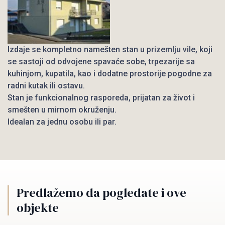
Izdaje se kompletno namešten stan u prizemlju vile, koji
se sastoji od odvojene spavaće sobe, trpezarije sa
kuhinjom, kupatila, kao i dodatne prostorije pogodne za
radni kutak ili ostavu.
Stan je funkcionalnog rasporeda, prijatan za život i
smešten u mirnom okruženju.
Idealan za jednu osobu ili par.
Predlažemo da pogledate i ove
objekte