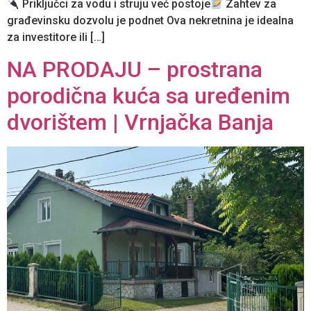
Priključci za vodu i struju već postoje
Zahtev za
građevinsku dozvolu je podnet Ova nekretnina je idealna
za investitore ili […]
NA PRODAJU – prostrana
porodična kuća sa uređenim
dvorištem | Vrnjačka Banja