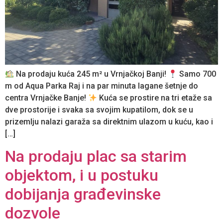
Na prodaju kuća 245 m² u Vrnjačkoj Banji!
Samo 700
m od Aqua Parka Raj i na par minuta lagane šetnje do
centra Vrnjačke Banje!
Kuća se prostire na tri etaže sa
dve prostorije i svaka sa svojim kupatilom, dok se u
prizemlju nalazi garaža sa direktnim ulazom u kuću, kao i
[…]
Na prodaju plac sa starim
objektom, i u postuku
dobijanja građevinske
dozvole