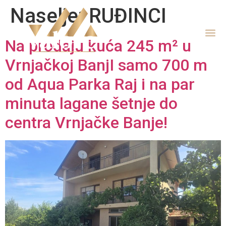
Naselje:
RUĐINCI
Na prodaju kuća 245 m² u
Vrnjačkoj BanjI samo 700 m
od Aqua Parka Raj i na par
minuta lagane šetnje do
centra Vrnjačke Banje!