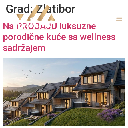
Grad:
Zlatibor
Na PRODAJU luksuzne
porodične kuće sa wellness
sadržajem